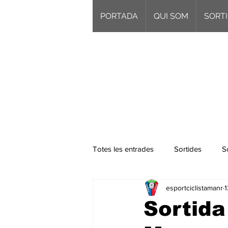
PORTADA
QUI SOM
SORTI
Totes les entrades
Sortides
S
esportciclistamanr
1
Sortid