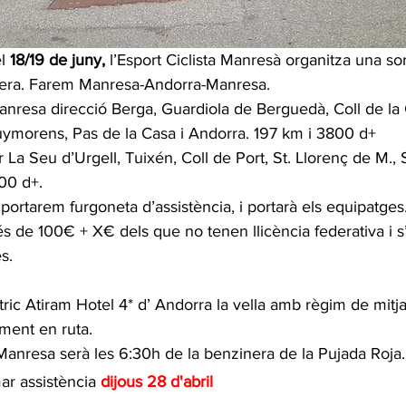
l 
18/19 de juny,
 l’Esport Ciclista Manresà organitza una sor
etera. Farem Manresa-Andorra-Manresa.
anresa direcció Berga, Guardiola de Berguedà, Coll de la 
uymorens, Pas de la Casa i Andorra. 197 km i 3800 d+
 La Seu d’Urgell, Tuixén, Coll de Port, St. Llorenç de M., 
00 d+.
 portarem furgoneta d’assistència, i portarà els equipatges
 és de 100€ + X€ dels que no tenen llicència federativa i s
s.
tric Atiram Hotel 4* d’ Andorra la vella amb règim de mitj
ament en ruta.
Manresa serà les 6:30h de la benzinera de la Pujada Roja.
ar assistència 
dijous 28 d'abril