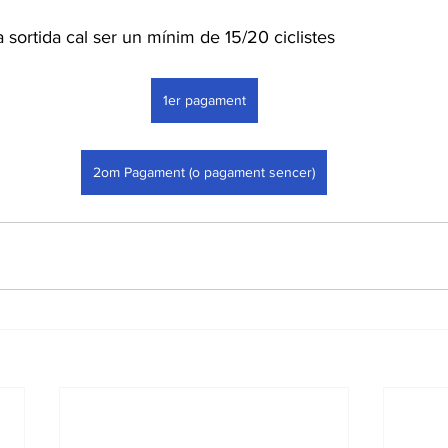
 sortida cal ser un mínim de 15/20 ciclistes
1er pagament
2om Pagament (o pagament sencer)