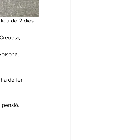
tida de 2 dies 
Creueta, 
Solsona, 
.
’ha de fer 
a pensió.
 