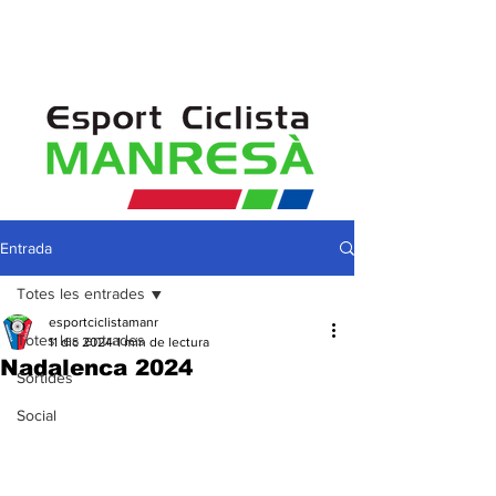
Entrada
Totes les entrades
esportciclistamanr
Totes les entrades
11 dic 2024
1 min de lectura
Nadalenca 2024
Sortides
Social