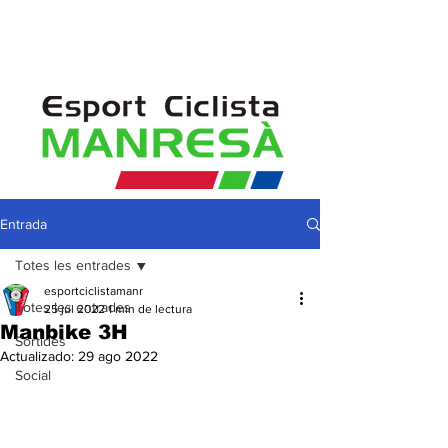
Entrada
Totes les entrades
esportciclistamanr
Totes les entrades
25 jul 2022
1 min de lectura
Manbike 3H
Sortides
Actualizado:
29 ago 2022
Social