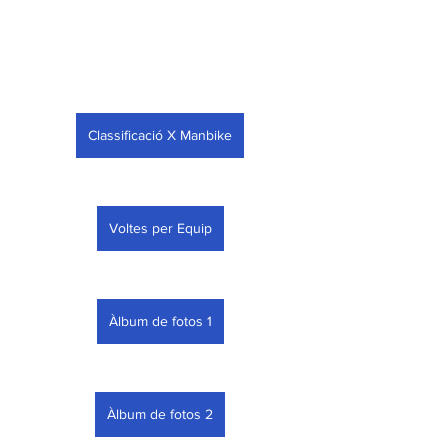
Classificació X Manbike
Voltes per Equip
Àlbum de fotos 1
Àlbum de fotos 2