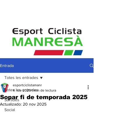
Entrada
Totes les entrades
esportciclistamanr
Totes les entrades
4 nov 2025
1 min de lectura
Sopar fi de temporada 2025
Sortides
Actualizado:
20 nov 2025
Social