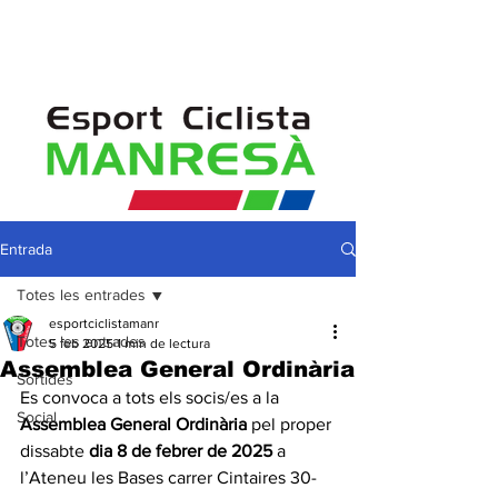
Entrada
Totes les entrades
esportciclistamanr
Totes les entrades
5 feb 2025
1 min de lectura
Assemblea General Ordinària
Sortides
Es convoca a tots els socis/es a la 
Social
Assemblea General Ordinària
 pel proper 
dissabte 
dia 8 de febrer de 2025
 a 
l’Ateneu les Bases carrer Cintaires 30-